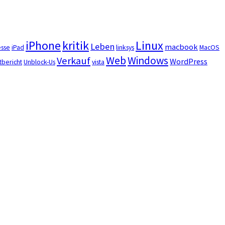
iPhone
kritik
Linux
Leben
macbook
esse
iPad
linksys
MacOS
Web
Windows
Verkauf
WordPress
tbericht
Unblock-Us
vista