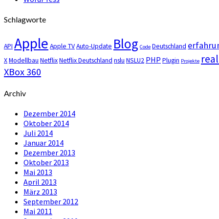
Schlagworte
Apple
Blog
erfahru
API
Apple TV
Auto-Update
Deutschland
Code
real
PHP
X
Modellbau
Netflix
Netflix Deutschland
nslu
NSLU2
Plugin
Projekte
XBox 360
Archiv
Dezember 2014
Oktober 2014
Juli 2014
Januar 2014
Dezember 2013
Oktober 2013
Mai 2013
April 2013
März 2013
September 2012
Mai 2011