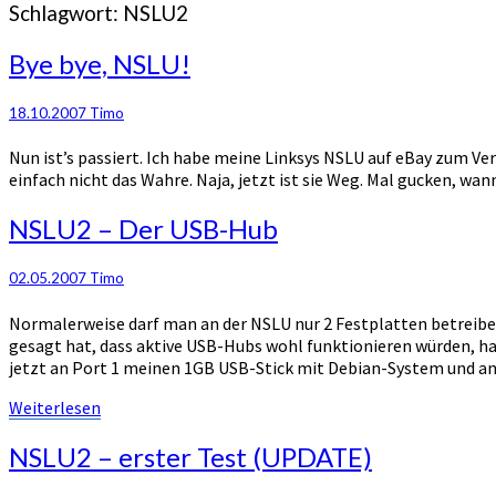
Schlagwort:
NSLU2
Bye
Bye bye, NSLU!
bye,
NSLU!
18.10.2007
Timo
Nun ist’s passiert. Ich habe meine Linksys NSLU auf eBay zum Ver
einfach nicht das Wahre. Naja, jetzt ist sie Weg. Mal gucken, 
NSLU2
NSLU2 – Der USB-Hub
–
Der
02.05.2007
Timo
USB-
Hub
Normalerweise darf man an der NSLU nur 2 Festplatten betreiben
gesagt hat, dass aktive USB-Hubs wohl funktionieren würden, hab
jetzt an Port 1 meinen 1GB USB-Stick mit Debian-System und a
Weiterlesen
Weiterlesen
NSLU2
NSLU2 – erster Test (UPDATE)
–
erster