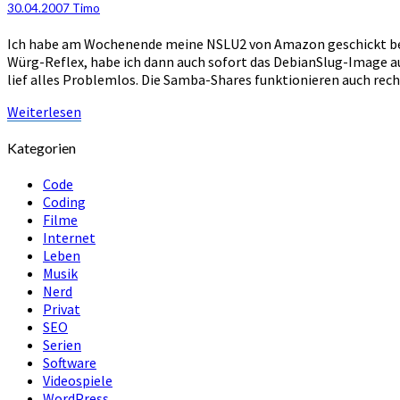
30.04.2007
Timo
Test
(UPDATE)
Ich habe am Wochenende meine NSLU2 von Amazon geschickt bek
Würg-Reflex, habe ich dann auch sofort das DebianSlug-Image au
lief alles Problemlos. Die Samba-Shares funktionieren auch rech
Weiterlesen
Weiterlesen
Kategorien
Code
Coding
Filme
Internet
Leben
Musik
Nerd
Privat
SEO
Serien
Software
Videospiele
WordPress