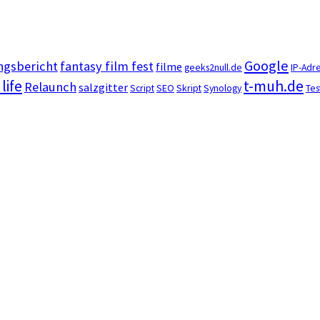
Google
ngsbericht
fantasy film fest
filme
geeks2null.de
IP-Adr
 life
t-muh.de
Relaunch
salzgitter
Script
SEO
Skript
Synology
Tes