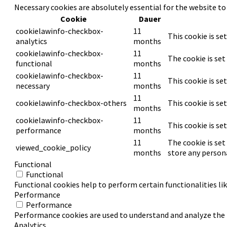
Necessary cookies are absolutely essential for the website to
Cookie
Dauer
cookielawinfo-checkbox-
11
This cookie is se
analytics
months
cookielawinfo-checkbox-
11
The cookie is set
functional
months
cookielawinfo-checkbox-
11
This cookie is se
necessary
months
11
cookielawinfo-checkbox-others
This cookie is se
months
cookielawinfo-checkbox-
11
This cookie is se
performance
months
11
The cookie is set
viewed_cookie_policy
months
store any persona
Functional
Functional
Functional cookies help to perform certain functionalities li
Performance
Performance
Performance cookies are used to understand and analyze the ke
Analytics