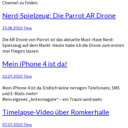
Channel zu finden.
Nerd-
Nerd-Spielzeug: Die Parrot AR Drone
Spielzeug:
Die
25.08.2010
Timo
Parrot
AR
Die AR Drone von Parrot ist das aktuelle Must-Have Nerd-
Drone
Spielzeug auf dem Markt. Heute habe ich die Drone zum ersten
mal fliegen lassen.
Mein
Mein iPhone 4 ist da!
iPhone
4
22.07.2010
Timo
ist
da!
Mein iPhone 4 ist da. Endlich keine nervigen Telefonate, SMS
und E-Mails mehr!
Mein eigenes „Antennagate“ – ein Traum wird wahr.
Timelapse-
Timelapse-Video über Romkerhalle
Video
über
07.07.2010
Timo
Romkerhalle