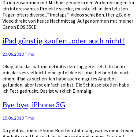
Da ich zusammen mit Michael gerade in den Vorbereitungen für
ein interessantes Projekte stecke, musste ich in den letzten
Tagen öfters diverse „Timelaps“-Videos schießen. Hier z.B. ein
Video direkt von heute Nachmittag. Aufgenommen mit meiner
Canon EOS 550D.
iPad
iPad günstig kaufen ..oder auch nicht!
günstig
kaufen
23.06.2010
Timo
..oder
auch
Okay, also das hat mir definitiv den Tag gerettet. Ich dachte
nicht!
mir, dass es vielleicht eine gute Idee ist, mal bei hood.de nach
einem iPad zu suchen. Ich habe auch ein gutes Angebot
gefunden, aber lest einfach selbst. Die Schlüsselstellen habe
ich Fett gedruckt. Das ist wirklich Einmalig:
Bye
Bye bye, iPhone 3G
bye,
iPhone
15.06.2010
Timo
3G
Da geht es, mein iPhone. Rund ein Jahr lang war es mein treuer
Begleiter und hat mich nicht nur während meines (kurzen)