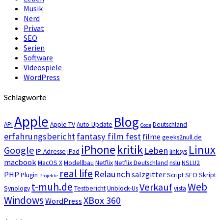
Musik
Nerd
Privat
SEO
Serien
Software
Videospiele
WordPress
Schlagworte
Apple
Blog
API
Apple TV
Auto-Update
Deutschland
Code
erfahrungsbericht
fantasy film fest
filme
geeks2null.de
iPhone
kritik
Linux
Google
Leben
IP-Adresse
iPad
linksys
macbook
MacOS X
Modellbau
Netflix
Netflix Deutschland
nslu
NSLU2
real life
Relaunch
PHP
salzgitter
Plugin
Script
SEO
Skript
Projekte
t-muh.de
Web
Verkauf
Synology
Testbericht
Unblock-Us
vista
Windows
XBox 360
WordPress