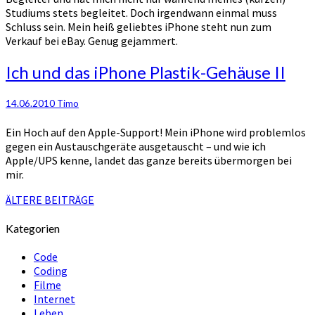
Studiums stets begleitet. Doch irgendwann einmal muss
Schluss sein. Mein heiß geliebtes iPhone steht nun zum
Verkauf bei eBay. Genug gejammert.
Ich
Ich und das iPhone Plastik-Gehäuse II
und
das
14.06.2010
Timo
iPhone
Plastik-
Ein Hoch auf den Apple-Support! Mein iPhone wird problemlos
Gehäuse
gegen ein Austauschgeräte ausgetauscht – und wie ich
II
Apple/UPS kenne, landet das ganze bereits übermorgen bei
mir.
Beitragsnavigation
ÄLTERE BEITRÄGE
Kategorien
Code
Coding
Filme
Internet
Leben