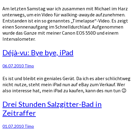
Am letzten Samstag war ich zusammen mit Michael im Harz
unterwegs, um ein Video für walking-away.de aufzunehmen.
Entstanden ist ein so genanntes „Timelapse“-Video. Es zeigt
einen Sonnenaufgang im Schnelldurchlauf. Aufgenommen
wurde das Ganze mit meiner Canon EOS 550D und einem
Intervalometer.
Déjà-
Déjà-vu: Bye bye, iPad
vu:
Bye
06.07.2010
Timo
bye,
iPad
Es ist und bleibt ein geniales Gerät. Da ich es aber schlichtweg
nicht nutze, steht mein iPad nun auf eBay zum Verkauf. Wer
also interesse hat, mein iPad zu kaufen, kann des nun tun 😉
Drei
Drei Stunden Salzgitter-Bad in
Stunden
Zeitraffer
Salzgitter-
Bad
in
01.07.2010
Timo
Zeitraffer