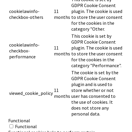
GDPR Cookie Consent
cookielawinfo-
11
plugin. The cookie is used
checkbox-others
months
to store the user consent
for the cookies in the
category "Other.
This cookie is set by
GDPR Cookie Consent
cookielawinfo-
11
plugin. The cookie is used
checkbox-
months
to store the user consent
performance
for the cookies in the
category "Performance".
The cookie is set by the
GDPR Cookie Consent
plugin and is used to
11
store whether or not
viewed_cookie_policy
months
user has consented to
the use of cookies. It
does not store any
personal data.
Functional
Functional