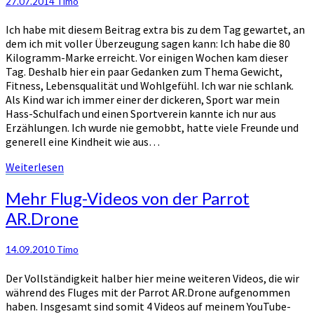
27.07.2014
Timo
Ich habe mit diesem Beitrag extra bis zu dem Tag gewartet, an
dem ich mit voller Überzeugung sagen kann: Ich habe die 80
Kilogramm-Marke erreicht. Vor einigen Wochen kam dieser
Tag. Deshalb hier ein paar Gedanken zum Thema Gewicht,
Fitness, Lebensqualität und Wohlgefühl. Ich war nie schlank.
Als Kind war ich immer einer der dickeren, Sport war mein
Hass-Schulfach und einen Sportverein kannte ich nur aus
Erzählungen. Ich wurde nie gemobbt, hatte viele Freunde und
generell eine Kindheit wie aus…
Weiterlesen
Weiterlesen
Mehr
Mehr Flug-Videos von der Parrot
Flug-
AR.Drone
Videos
von
der
14.09.2010
Timo
Parrot
Der Vollständigkeit halber hier meine weiteren Videos, die wir
AR.Drone
während des Fluges mit der Parrot AR.Drone aufgenommen
haben. Insgesamt sind somit 4 Videos auf meinem YouTube-