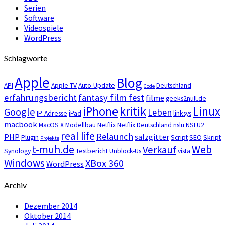
Serien
Software
Videospiele
WordPress
Schlagworte
Apple
Blog
API
Apple TV
Auto-Update
Deutschland
Code
erfahrungsbericht
fantasy film fest
filme
geeks2null.de
iPhone
kritik
Linux
Google
Leben
IP-Adresse
iPad
linksys
macbook
MacOS X
Modellbau
Netflix
Netflix Deutschland
nslu
NSLU2
real life
Relaunch
PHP
salzgitter
Plugin
Script
SEO
Skript
Projekte
t-muh.de
Web
Verkauf
Synology
Testbericht
Unblock-Us
vista
Windows
XBox 360
WordPress
Archiv
Dezember 2014
Oktober 2014