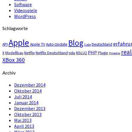
Software
Videospiele
WordPress
Schlagworte
Apple
Blog
erfahru
API
Apple TV
Auto-Update
Deutschland
Code
real
PHP
X
Modellbau
Netflix
Netflix Deutschland
nslu
NSLU2
Plugin
Projekte
XBox 360
Archiv
Dezember 2014
Oktober 2014
Juli 2014
Januar 2014
Dezember 2013
Oktober 2013
Mai 2013
April 2013
März 2013