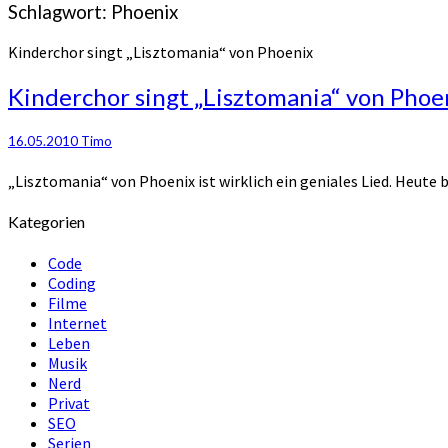
Schlagwort:
Phoenix
Kinderchor singt „Lisztomania“ von Phoenix
Kinderchor singt „Lisztomania“ von Phoe
16.05.2010
Timo
„Lisztomania“ von Phoenix ist wirklich ein geniales Lied. Heute
Kategorien
Code
Coding
Filme
Internet
Leben
Musik
Nerd
Privat
SEO
Serien