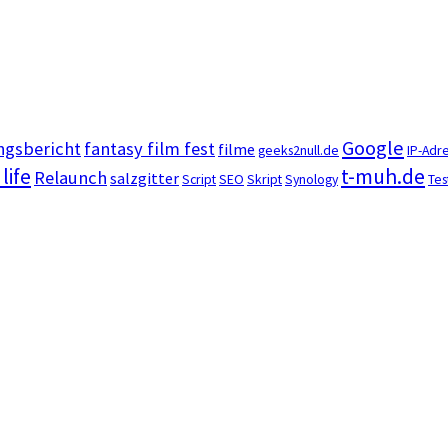
Google
ngsbericht
fantasy film fest
filme
geeks2null.de
IP-Adr
 life
t-muh.de
Relaunch
salzgitter
Script
SEO
Skript
Synology
Tes