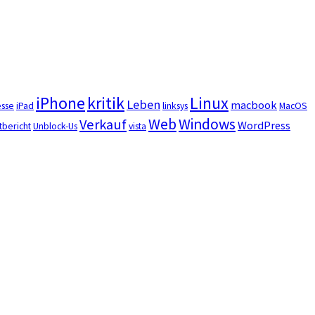
iPhone
kritik
Linux
Leben
macbook
esse
iPad
linksys
MacOS
Web
Windows
Verkauf
WordPress
tbericht
Unblock-Us
vista