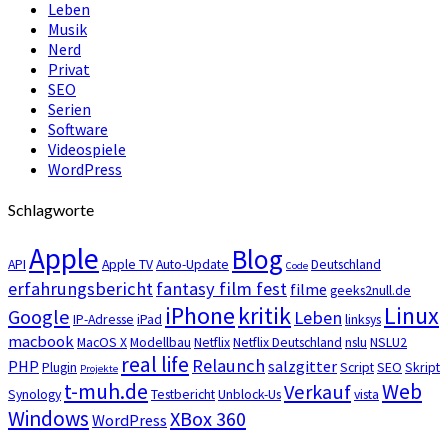
Leben
Musik
Nerd
Privat
SEO
Serien
Software
Videospiele
WordPress
Schlagworte
Apple
Blog
API
Apple TV
Auto-Update
Deutschland
Code
erfahrungsbericht
fantasy film fest
filme
geeks2null.de
iPhone
kritik
Linux
Google
Leben
IP-Adresse
iPad
linksys
macbook
MacOS X
Modellbau
Netflix
Netflix Deutschland
nslu
NSLU2
real life
Relaunch
PHP
salzgitter
Plugin
Script
SEO
Skript
Projekte
t-muh.de
Web
Verkauf
Synology
Testbericht
Unblock-Us
vista
Windows
XBox 360
WordPress